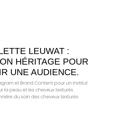
LLETTE LEUWAT :
ON HÉRITAGE POUR
R UNE AUDIENCE.
agram et Brand Content pour un institut
ur la peau et les cheveux texturés.
nnière du soin des cheveux texturés