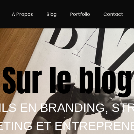
À Propos
Blog
Portfolio
Contact
Sur le blog
LS EN BRANDING, ST
TING ET ENTREPREN