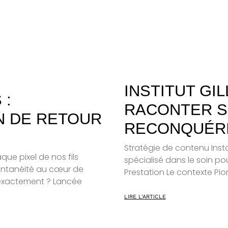
INSTITUT GI
 :
RACONTER S
IN DE RETOUR
RECONQUÉRI
Stratégie de contenu Inst
ue pixel de nos fils
spécialisé dans le soin po
pontanéité au cœur de
Prestation Le contexte Pio
i exactement ? Lancée
LIRE L'ARTICLE