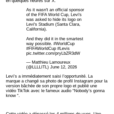
en quelques heures sur X.
As it wasn't an official sponsor
of the FIFA World Cup, Levi's
was asked to hide its logo on
Levi's Stadium (Santa Clara,
California).
And they did it in the smartest
way possible.
#WorldCup
#FIFAWorldCup
#Levis
pic.twitter.com/pryLbZR3dW
— Matthieu Lamoureux
(@LLLLITL)
June 12, 2026
Levi’s a immédiatement saisi l’opportunité. La
marque a changé sa photo de profil Instagram pour la
version bâchée de son propre logo et publié une
vidéo TikTok avec le fameux audio “Nobody’s gonna
know “.
Cette vidéo a dépassé les 4 millions de vues. Une