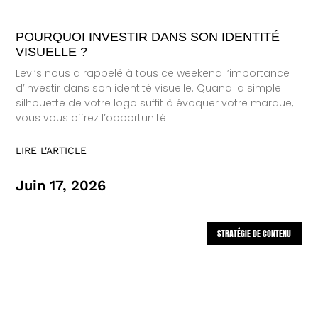
POURQUOI INVESTIR DANS SON IDENTITÉ
VISUELLE ?
Levi’s nous a rappelé à tous ce weekend l’importance
d’investir dans son identité visuelle. Quand la simple
silhouette de votre logo suffit à évoquer votre marque,
vous vous offrez l’opportunité
LIRE L'ARTICLE
Juin 17, 2026
STRATÉGIE DE CONTENU