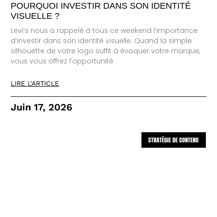
POURQUOI INVESTIR DANS SON IDENTITÉ
VISUELLE ?
Levi’s nous a rappelé à tous ce weekend l’importance
d’investir dans son identité visuelle. Quand la simple
silhouette de votre logo suffit à évoquer votre marque,
vous vous offrez l’opportunité
LIRE L'ARTICLE
Juin 17, 2026
STRATÉGIE DE CONTENU