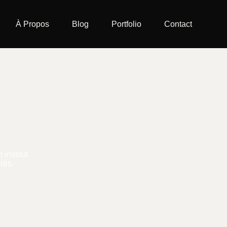
À Propos
Blog
Portfolio
Contact
lette Leuwat :
ur reconquéri
institut
rés.