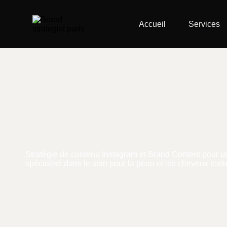
Accueil
Services
Institut Gil
héritage po
audience.
Stratégie de contenu Instagram et Brand Content pour un 
spécialisé dans le soin pour la peau et les cheveux textu