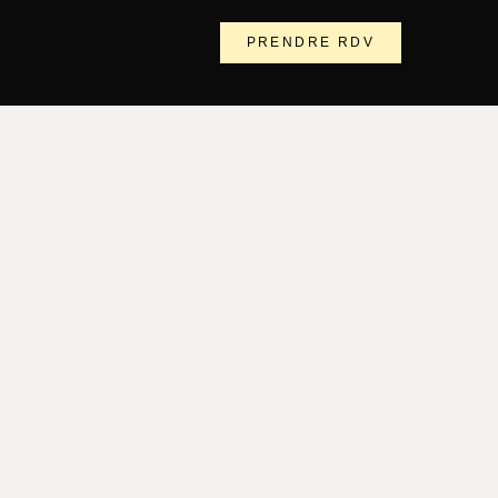
PRENDRE RDV
 raconter son
r une